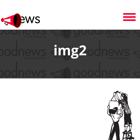
Toggle
navigation
img2