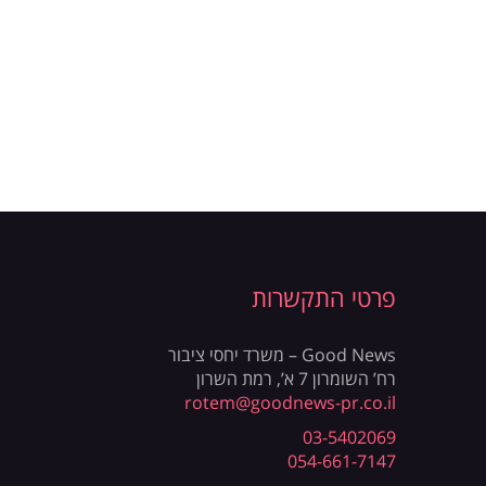
פרטי התקשרות
Good News – משרד יחסי ציבור
רח’ השומרון 7 א’, רמת השרון
rotem@goodnews-pr.co.il
03-5402069
054-661-7147