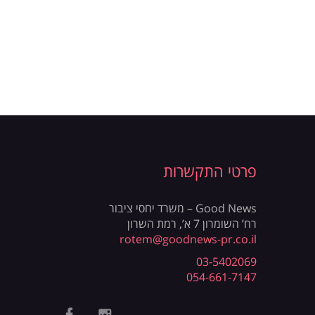
פרטי התקשרות
Good News – משרד יחסי ציבור
רח’ השומרון 7 א’, רמת השרון
rotem@goodnews-pr.co.il
03-5402069
054-661-7147